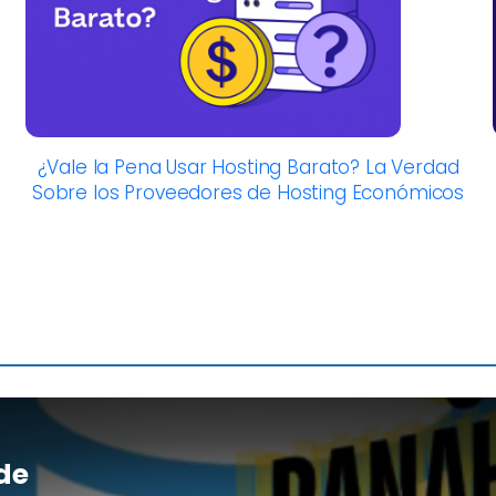
¿Vale la Pena Usar Hosting Barato? La Verdad
Sobre los Proveedores de Hosting Económicos
de