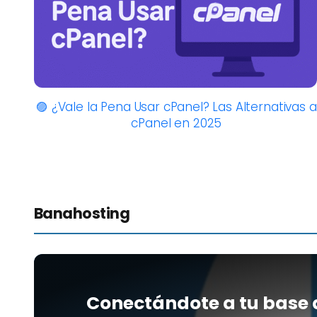
🟣 ¿Vale la Pena Usar cPanel? Las Alternativas a
cPanel en 2025
Banahosting
Conectándote a tu base 