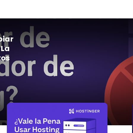
biar
 La
tos