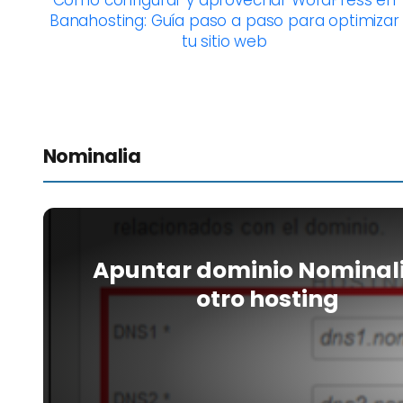
Cómo configurar y aprovechar WordPress en
Banahosting: Guía paso a paso para optimizar
tu sitio web
Nominalia
Apuntar dominio Nominal
otro hosting