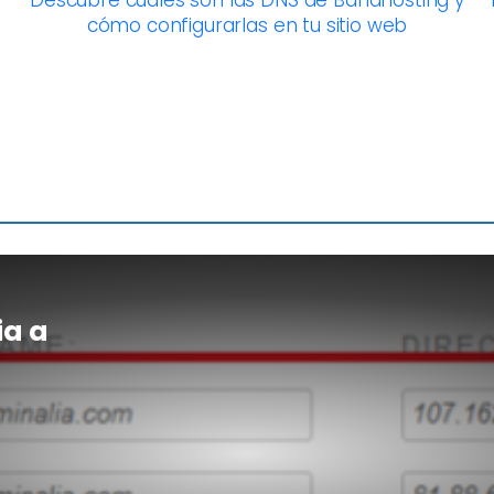
Descubre cuáles son las DNS de Banahosting y
cómo configurarlas en tu sitio web
ia a