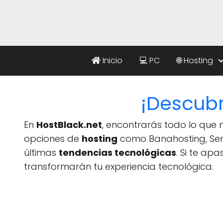
Inicio
💻 PC
🌐 Hosting
¡Descubr
En
HostBlack.net
, encontrarás todo lo que n
opciones de
hosting
como Banahosting, Sere
últimas
tendencias tecnológicas
. Si te ap
transformarán tu experiencia tecnológica.