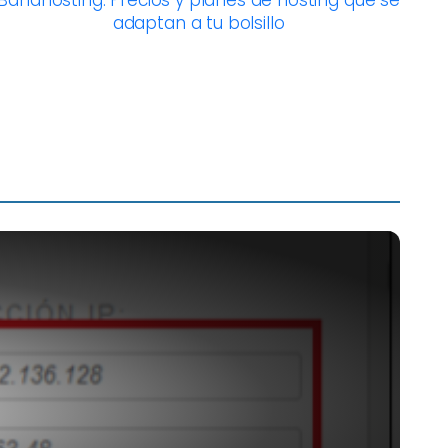
Banahosting: Precios y planes de hosting que se
adaptan a tu bolsillo