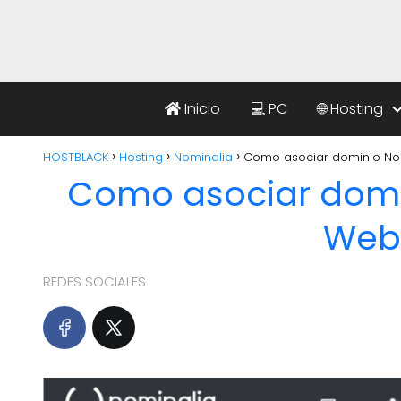
Inicio
💻 PC
🌐 Hosting
HOSTBLACK
Hosting
Nominalia
Como asociar dominio No
Como asociar domi
Web
REDES SOCIALES