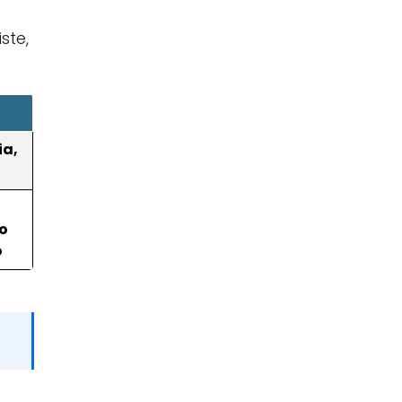
ste,
ia,
o
o