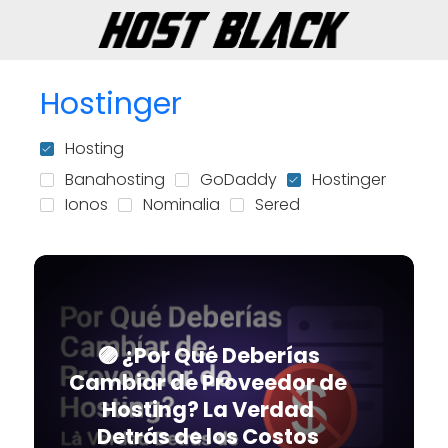
Hostinger
Hosting
Banahosting
GoDaddy
Hostinger
Ionos
Nominalia
Sered
🟣 ¿Por Qué Deberías
Cambiar de Proveedor de
Hosting? La Verdad
Detrás de los Costos