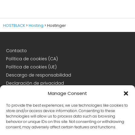
HOSTBLACK
Hosting
Hostinger
Contacto
Política de cookies (CA)
Política de cookies (UE)
Descargo de responsabilidad
Declaración de privacidad
Manage Consent
Declaración de privacidad (CA)
To provide the best experiences, we use technologies like cookies to
Declaración de privacidad (UE)
store and/or access device information. Consenting to these
technologies will allow us to process data such as browsing
Declaración de privacidad (US)
behavior or unique IDs on this site. Not consenting or withdrawing
Opt-out preferences
consent, may adversely affect certain features and functions.