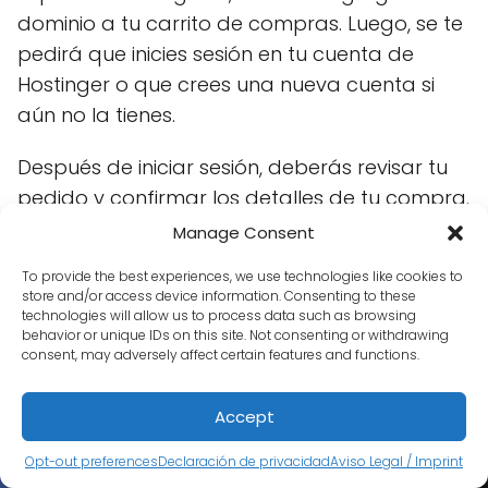
dominio a tu carrito de compras. Luego, se te
pedirá que inicies sesión en tu cuenta de
Hostinger o que crees una nueva cuenta si
aún no la tienes.
Después de iniciar sesión, deberás revisar tu
pedido y confirmar los detalles de tu compra.
Por último, deberás proporcionar la
Manage Consent
información de pago necesaria para
To provide the best experiences, we use technologies like cookies to
completar la transacción.
store and/or access device information. Consenting to these
technologies will allow us to process data such as browsing
behavior or unique IDs on this site. Not consenting or withdrawing
Después de realizar el pago, Hostinger
consent, may adversely affect certain features and functions.
procesará el registro de tu dominio y te
notificará una vez que esté completado.
Accept
Asegúrate de revisar tu correo electrónico
para verificar la confirmación y cualquier
Opt-out preferences
Declaración de privacidad
Aviso Legal / Imprint