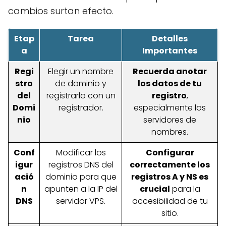
cambios surtan efecto.
Etap
Tarea
Detalles
a
Importantes
Regi
Elegir un nombre
Recuerda anotar
stro
de dominio y
los datos de tu
del
registrarlo con un
registro
,
Domi
registrador.
especialmente los
nio
servidores de
nombres.
Conf
Modificar los
Configurar
igur
registros DNS del
correctamente los
ació
dominio para que
registros A y NS es
n
apunten a la IP del
crucial
para la
DNS
servidor VPS.
accesibilidad de tu
sitio.