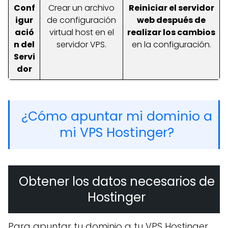
Conf
Crear un archivo
Reiniciar el servidor
igur
de configuración
web después de
ació
virtual host en el
realizar los cambios
n del
servidor VPS.
en la configuración.
Servi
dor
¿Cómo apuntar mi dominio a
mi VPS Hostinger?
Obtener los datos necesarios de
Hostinger
Para apuntar tu dominio a tu VPS Hostinger,