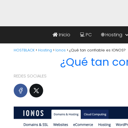
Inicio
💻 PC
🌐 Hosting
HOSTBLACK
Hosting
Ionos
¿Qué tan confiable es IONOS?
¿Qué tan co
REDES SOCIALES