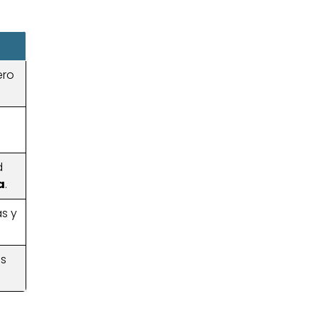
ero
d
a
.
as y
as