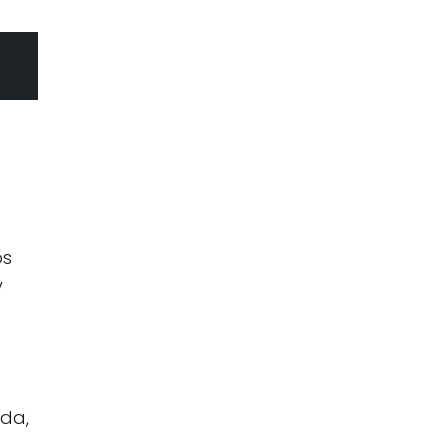
os
y
da,