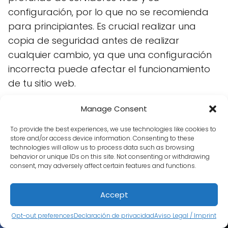
configuración, por lo que no se recomienda
para principiantes. Es crucial realizar una
copia de seguridad antes de realizar
cualquier cambio, ya que una configuración
incorrecta puede afectar el funcionamiento
de tu sitio web.
Este método implica la creación de virtual
Manage Consent
hosts, que asignan diferentes directorios a
To provide the best experiences, we use technologies like cookies to
diferentes dominios, permitiendo que cada
store and/or access device information. Consenting to these
technologies will allow us to process data such as browsing
uno funcione independientemente.
behavior or unique IDs on this site. Not consenting or withdrawing
consent, may adversely affect certain features and functions.
Realiza una copia de seguridad
completa de tus archivos y bases de
Accept
datos.
Opt-out preferences
Declaración de privacidad
Aviso Legal / Imprint
Accede a los archivos de configuración