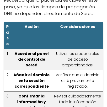
Recuerda que la paciencia es clave en este
paso, ya que los tiempos de propagación
DNS no dependen directamente de Sered.
P
Acción
Consideraciones
a
s
o
1
Acceder al panel
Utilizar las credenciales
de control de
de acceso
Sered
proporcionadas.
2
Añadir el dominio
Verificar que el dominio
en la sección
esté previamente
correspondiente
registrado.
3
Confirmar la
Revisar cuidadosamente
información y
toda la información