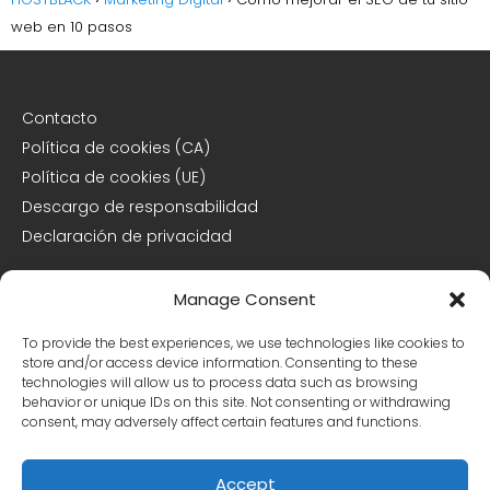
web en 10 pasos
Contacto
Política de cookies (CA)
Política de cookies (UE)
Descargo de responsabilidad
Declaración de privacidad
Manage Consent
Declaración de privacidad (CA)
Declaración de privacidad (UE)
To provide the best experiences, we use technologies like cookies to
Declaración de privacidad (US)
store and/or access device information. Consenting to these
technologies will allow us to process data such as browsing
Opt-out preferences
behavior or unique IDs on this site. Not consenting or withdrawing
consent, may adversely affect certain features and functions.
Facebook
X
Instagram
Accept