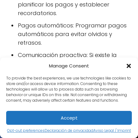
planificar los pagos y establecer
recordatorios.
Pagos automáticos: Programar pagos
automáticos para evitar olvidos y
retrasos.
Comunicación proactiva: Si existe la
posibilidad de impago, contactar al
Manage Consent
emisor para negociar un plan de pagos
To provide the best experiences, we use technologies like cookies to
o una extensión del plazo.
store and/or access device information. Consenting to these
technologies will allow us to process data such as browsing
behavior or unique IDs on this site. Not consenting or withdrawing
consent, may adversely affect certain features and functions.
¿Qué pasa si no pago una
factura de un servicio?
Accept
Opt-out preferences
Declaración de privacidad
Aviso Legal / Imprint