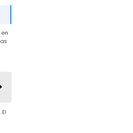
 en
das
 El