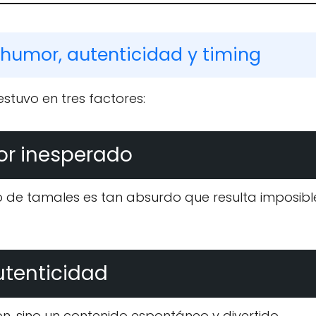
: humor, autenticidad y timing
estuvo en tres factores:
or inesperado
to de tamales es tan absurdo que resulta imposibl
utenticidad
, sino un contenido espontáneo y divertido.