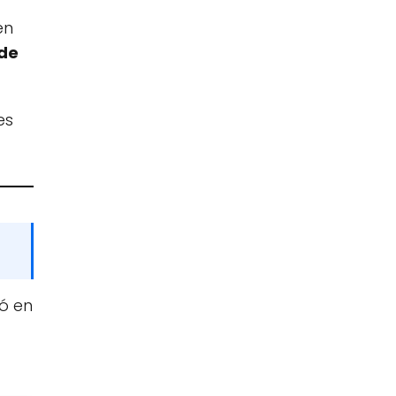
en
 de
es
tó en