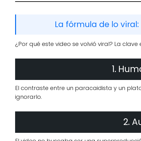
La fórmula de lo viral
¿Por qué este video se volvió viral? La clave 
1. Hum
El contraste entre un paracaidista y un pla
ignorarlo.
2. A
El video no buscaba ser una superproducción