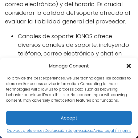
correo electrónico) y del horario. Es crucial
considerar la calidad del soporte ofrecido al
evaluar la fiabilidad general del proveedor.
Canales de soporte: IONOS ofrece
diversos canales de soporte, incluyendo
teléfono, correo electrónico y chat en
vivo. La eficiencia de cada canal puede
Manage Consent
variar.
To provide the best experiences, we use technologies like cookies to
Tiempo de respuesta: El tiempo de
store and/or access device information. Consenting to these
technologies will allow us to process data such as browsing
respuesta del soporte técnico puede
behavior or unique IDs on this site. Not consenting or withdrawing
variar dependiendo de la urgencia del
consent, may adversely affect certain features and functions.
problema y la carga de trabajo del
equipo de soporte.
Accept
Resolución de problemas: La capacidad
Opt-out preferences
Declaración de privacidad
Aviso Legal / Imprint