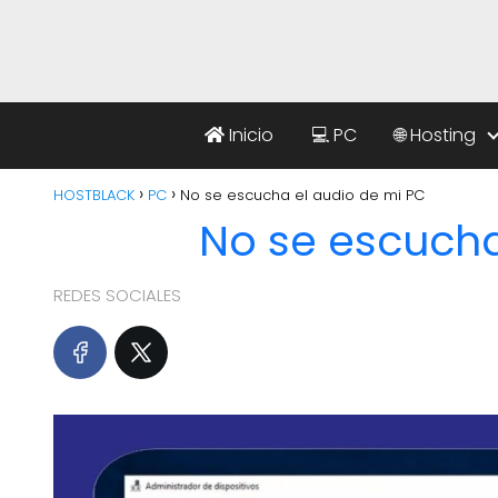
Inicio
💻 PC
🌐 Hosting
HOSTBLACK
PC
No se escucha el audio de mi PC
No se escucha
REDES SOCIALES