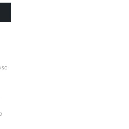
ase
o
e