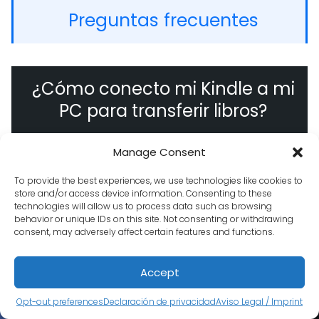
Preguntas frecuentes
¿Cómo conecto mi Kindle a mi
PC para transferir libros?
Para transferir libros a tu Kindle desde tu PC,
Manage Consent
necesitarás usar el cable USB que viene con
To provide the best experiences, we use technologies like cookies to
tu Kindle. Conecta un extremo del cable al
store and/or access device information. Consenting to these
technologies will allow us to process data such as browsing
puerto USB de tu ordenador y el otro extremo
behavior or unique IDs on this site. Not consenting or withdrawing
al puerto USB de tu Kindle.
consent, may adversely affect certain features and functions.
Una vez conectado, tu Kindle debería
Accept
aparecer como una unidad extraíble en tu
Opt-out preferences
Declaración de privacidad
Aviso Legal / Imprint
explorador de archivos. Podrás entonces