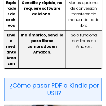
Explo
Sencillo y rápido, no
Menos opciones
rado
requiere software
de conversión,
r de
adicional.
transferencia
archi
manual de cada
vos
libro.
Enví
Inalámbrico, sencillo
Solo funciona
o
para libros
con libros de
medi
comprados en
Amazon.
ante
Amazon.
Ama
zon
¿Cómo pasar PDF a Kindle por
USB?