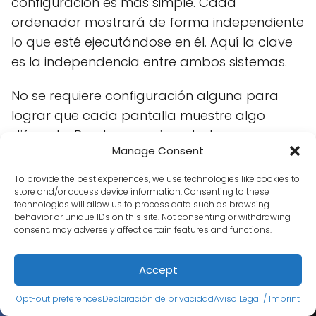
configuración es más simple. Cada
ordenador mostrará de forma independiente
lo que esté ejecutándose en él. Aquí la clave
es la independencia entre ambos sistemas.
No se requiere configuración alguna para
lograr que cada pantalla muestre algo
diferente. Puedes, por ejemplo, tener un
Manage Consent
ordenador dedicado a navegar por internet
y el otro para editar vídeos.
To provide the best experiences, we use technologies like cookies to
store and/or access device information. Consenting to these
technologies will allow us to process data such as browsing
Independencia del sistema: Cada
behavior or unique IDs on this site. Not consenting or withdrawing
ordenador funciona como una unidad
consent, may adversely affect certain features and functions.
separada, sin compartir recursos ni la
misma pantalla.
Accept
Conectividad independiente: Cada
Opt-out preferences
Declaración de privacidad
Aviso Legal / Imprint
ordenador requiere su propia conexión a