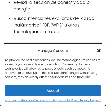
Revisa la sección de conectividad o
energía.
Busca menciones explícitas de "carga
inalámbrica", "Qi", "WPC" u otras
tecnologías similares.
Buscando el Símbolo de Carga
Manage Consent
Inalámbrica
To provide the best experiences, we use technologies like cookies to
store and/or access device information. Consenting to these
technologies will allow us to process data such as browsing
Muchos teléfonos compatibles con carga
behavior or unique IDs on this site. Not consenting or withdrawing
inalámbrica tienen un símbolo distintivo
consent, may adversely affect certain features and functions.
impreso en su parte trasera, generalmente
cerca de la zona donde se coloca el
Accept
dispositivo para cargar. Este símbolo suele
Opt-out preferences
Declaración de privacidad
Aviso Legal / Imprint
representar el estándar Qi, la tecnología de