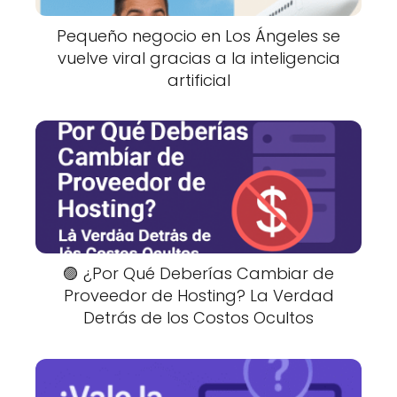
Pequeño negocio en Los Ángeles se
vuelve viral gracias a la inteligencia
artificial
🟣 ¿Por Qué Deberías Cambiar de
Proveedor de Hosting? La Verdad
Detrás de los Costos Ocultos