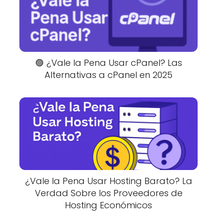
🟣 ¿Vale la Pena Usar cPanel? Las
Alternativas a cPanel en 2025
¿Vale la Pena Usar Hosting Barato? La
Verdad Sobre los Proveedores de
Hosting Económicos