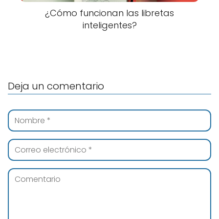
¿Cómo funcionan las libretas
inteligentes?
Deja un comentario