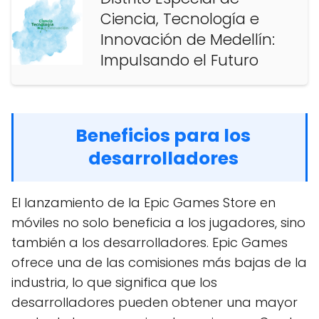
Ciencia, Tecnología e
Innovación de Medellín:
Impulsando el Futuro
Beneficios para los
desarrolladores
El lanzamiento de la Epic Games Store en
móviles no solo beneficia a los jugadores, sino
también a los desarrolladores. Epic Games
ofrece una de las comisiones más bajas de la
industria, lo que significa que los
desarrolladores pueden obtener una mayor