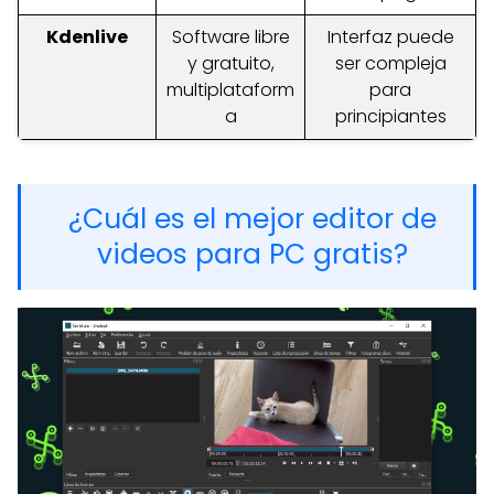
Kdenlive
Software libre
Interfaz puede
y gratuito,
ser compleja
multiplataform
para
a
principiantes
¿Cuál es el mejor editor de
videos para PC gratis?