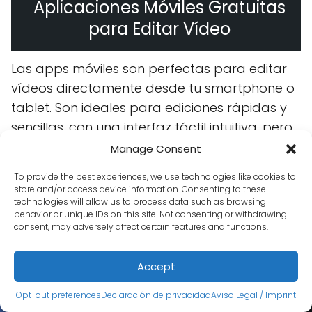
Aplicaciones Móviles Gratuitas
para Editar Vídeo
Las apps móviles son perfectas para editar
vídeos directamente desde tu smartphone o
tablet. Son ideales para ediciones rápidas y
sencillas, con una interfaz táctil intuitiva, pero
suelen tener menos funciones que los
Manage Consent
programas de escritorio.
To provide the best experiences, we use technologies like cookies to
store and/or access device information. Consenting to these
¡Este contenido te puede interesar!
technologies will allow us to process data such as browsing
behavior or unique IDs on this site. Not consenting or withdrawing
consent, may adversely affect certain features and functions.
¿Cómo funciona una
libreta electrónica?
Accept
Opt-out preferences
Declaración de privacidad
Aviso Legal / Imprint