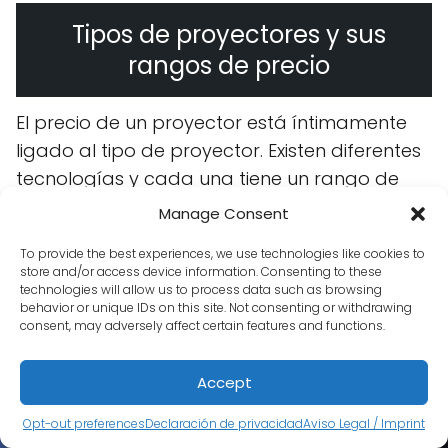
Tipos de proyectores y sus
rangos de precio
El precio de un proyector está íntimamente
ligado al tipo de proyector. Existen diferentes
tecnologías y cada una tiene un rango de
precios.
Manage Consent
Por ejemplo, los proyectores DLP (Digital Light
To provide the best experiences, we use technologies like cookies to
store and/or access device information. Consenting to these
Processing) suelen ser más resistentes y
technologies will allow us to process data such as browsing
ofrecer mejor contraste, pero pueden ser
behavior or unique IDs on this site. Not consenting or withdrawing
consent, may adversely affect certain features and functions.
algo más caros que los LCD (Liquid Crystal
Display), que ofrecen colores más vibrantes
Accept
pero a veces con un menor contraste.
Opt-out preferences
Declaración de privacidad
Aviso Legal / Imprint
Los proyectores láser, por su parte, son la