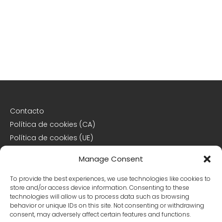
Contacto
Política de cookies (CA)
Política de cookies (UE)
Descargo de responsabilidad
Manage Consent
Declaración de privacidad
To provide the best experiences, we use technologies like cookies to
store and/or access device information. Consenting to these
Declaración de privacidad (CA)
technologies will allow us to process data such as browsing
behavior or unique IDs on this site. Not consenting or withdrawing
Declaración de privacidad (UE)
consent, may adversely affect certain features and functions.
Declaración de privacidad (US)