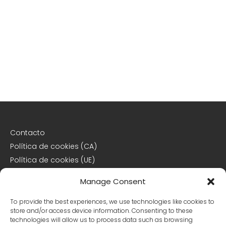
Contacto
Política de cookies (CA)
Política de cookies (UE)
Descargo de responsabilidad
Manage Consent
Declaración de privacidad
To provide the best experiences, we use technologies like cookies to
store and/or access device information. Consenting to these
Declaración de privacidad (CA)
technologies will allow us to process data such as browsing