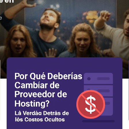
e en
e