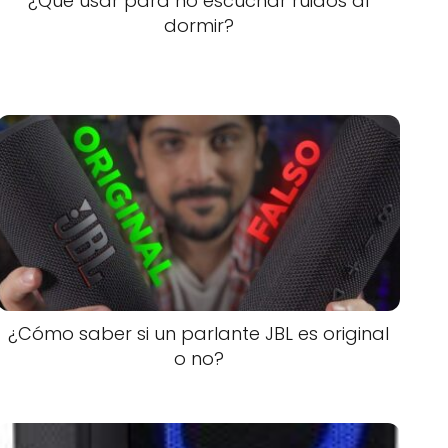
¿Qué usar para no escuchar ruidos al
dormir?
¿Cómo saber si un parlante JBL es original
o no?