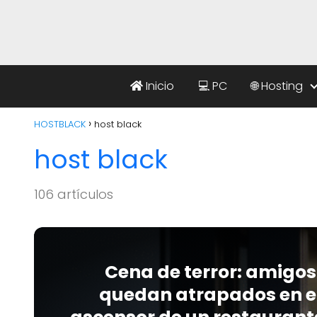
Inicio
💻 PC
🌐 Hosting
HOSTBLACK
host black
host black
106 artículos
Cena de terror: amigos
quedan atrapados en e