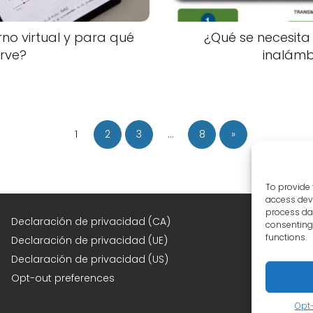
no virtual y para qué
¿Qué se necesita
irve?
inalámb
1
2
3
…
8
»
To provide 
access devi
process dat
F
Declaración de privacidad (CA)
consenting 
functions.
Declaración de privacidad (UE)
Declaración de privacidad (US)
Opt-out preferences
Opt-