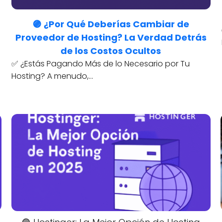
🟣 ¿Por Qué Deberías Cambiar de
Proveedor de Hosting? La Verdad Detrás
de los Costos Ocultos
✅ ¿Estás Pagando Más de lo Necesario por Tu
Hosting? A menudo,…