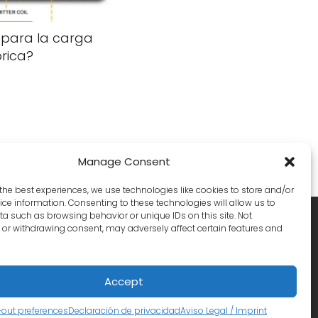
 para la carga
rica?
Manage Consent
the best experiences, we use technologies like cookies to store and/or
ce information. Consenting to these technologies will allow us to
a such as browsing behavior or unique IDs on this site. Not
acebook
X
Instagram
or withdrawing consent, may adversely affect certain features and
Accept
out preferences
Declaración de privacidad
Aviso Legal / Imprint