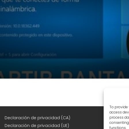
To provide 
access devi
F
Declaración de privacidad (CA)
process dat
consenting 
Declaración de privacidad (UE)
functions.