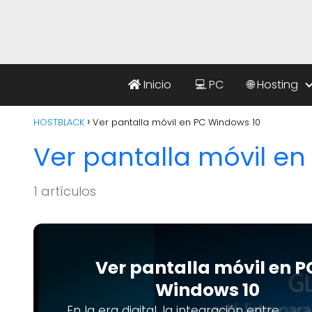
Inicio
💻 PC
🌐 Hosting
HOSTBLACK
Ver pantalla móvil en PC Windows 10
Ver pantalla móvil e
1 artículos
Ver pantalla móvil en P
Windows 10
En la era digital, la integración entre