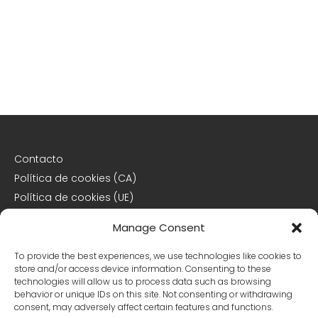
Contacto
Política de cookies (CA)
Política de cookies (UE)
Descargo de responsabilidad
Manage Consent
Declaración de privacidad
To provide the best experiences, we use technologies like cookies to
store and/or access device information. Consenting to these
Declaración de privacidad (CA)
technologies will allow us to process data such as browsing
behavior or unique IDs on this site. Not consenting or withdrawing
Declaración de privacidad (UE)
consent, may adversely affect certain features and functions.
Declaración de privacidad (US)