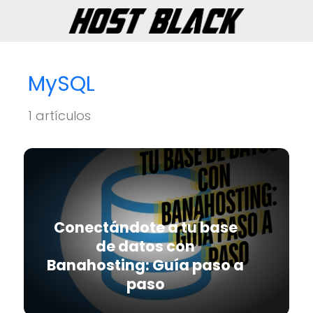
MySQL
1 artículos
Conectándote a tu base
de datos con
Banahosting: Guía paso a
paso