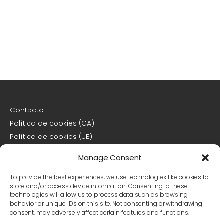
Contacto
Política de cookies (CA)
Política de cookies (UE)
Descargo de responsabilidad
Manage Consent
Declaración de privacidad
To provide the best experiences, we use technologies like cookies to
store and/or access device information. Consenting to these
Declaración de privacidad (CA)
technologies will allow us to process data such as browsing
behavior or unique IDs on this site. Not consenting or withdrawing
Declaración de privacidad (UE)
consent, may adversely affect certain features and functions.
Declaración de privacidad (US)