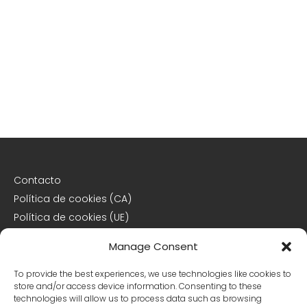
Contacto
Política de cookies (CA)
Política de cookies (UE)
Descargo de responsabilidad
Manage Consent
Declaración de privacidad
To provide the best experiences, we use technologies like cookies to
store and/or access device information. Consenting to these
Declaración de privacidad (CA)
technologies will allow us to process data such as browsing