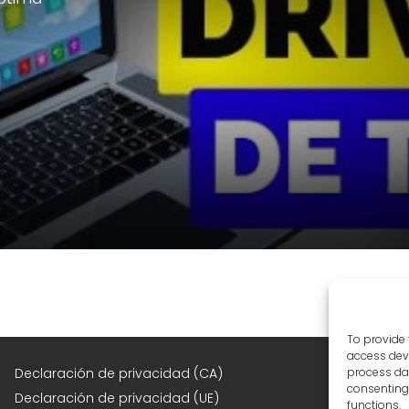
To provide 
access devi
F
Declaración de privacidad (CA)
process dat
consenting 
Declaración de privacidad (UE)
functions.