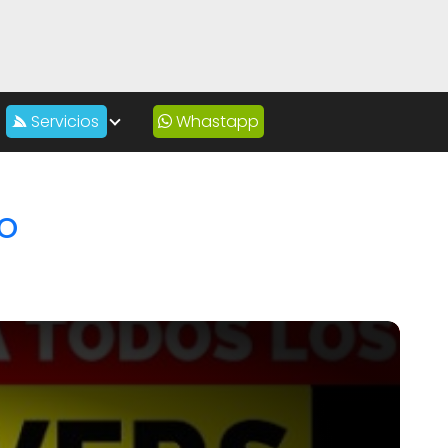
Servicios
Whastapp
o