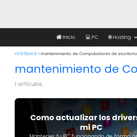
Inicio
💻 PC
🌐 Hosting
HOSTBLACK
mantenimiento de Computadores de escritorio
mantenimiento de Co
1 artículos
Como actualizar los driver
mi PC
Mantener tu PC funcionando de forma ó