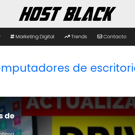
Marketing Digital
Trends
Contacto
mputadores de escritori
s de
ptima