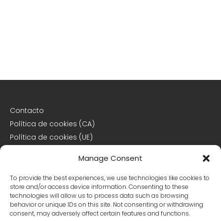
Contacto
Política de cookies (CA)
Política de cookies (UE)
Descargo de responsabilidad
Manage Consent
Declaración de privacidad
To provide the best experiences, we use technologies like cookies to
store and/or access device information. Consenting to these
Declaración de privacidad (CA)
technologies will allow us to process data such as browsing
behavior or unique IDs on this site. Not consenting or withdrawing
Declaración de privacidad (UE)
consent, may adversely affect certain features and functions.
Declaración de privacidad (US)