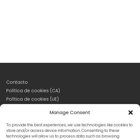
Contacto
Política de cookies (CA)
Política de cookies (UE)
Descargo de responsabilidad
Manage Consent
Declaración de privacidad
To provide the best experiences, we use technologies like cookies to
store and/or access device information. Consenting to these
Declaración de privacidad (CA)
technologies will allow us to process data such as browsing