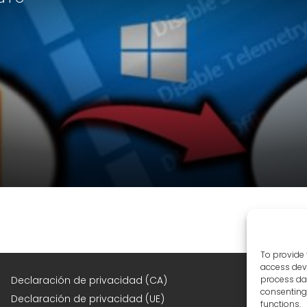
To provide 
access devi
F
Declaración de privacidad (CA)
process dat
consenting 
Declaración de privacidad (UE)
functions.