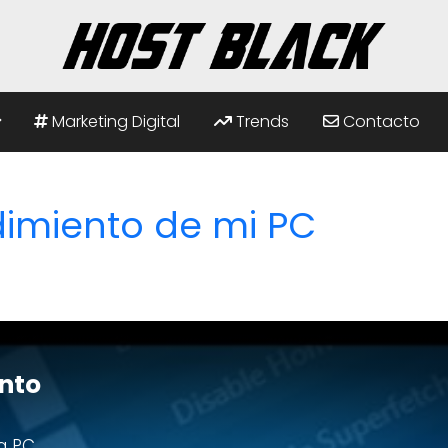
Marketing Digital
Trends
Contacto
imiento de mi PC
nto
ra PC