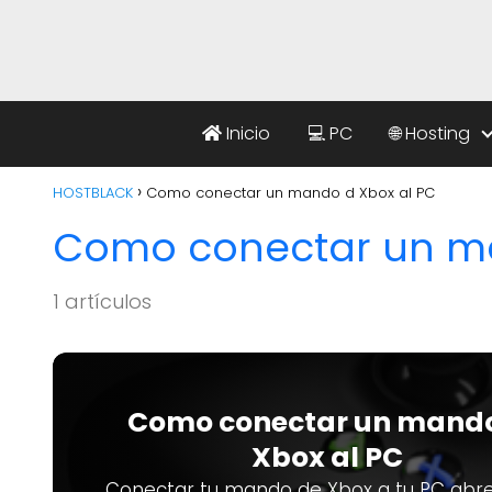
Inicio
💻 PC
🌐 Hosting
HOSTBLACK
Como conectar un mando d Xbox al PC
Como conectar un ma
1 artículos
Como conectar un mand
Xbox al PC
Conectar tu mando de Xbox a tu PC abr