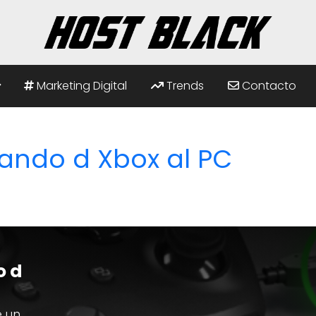
Marketing Digital
Trends
Contacto
ndo d Xbox al PC
o d
e un