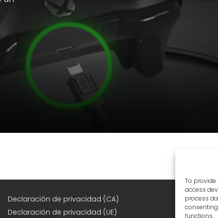
To provide 
access devi
F
Declaración de privacidad (CA)
process dat
consenting 
Declaración de privacidad (UE)
functions.