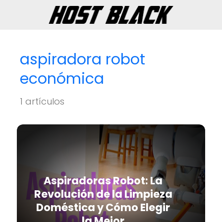
aspiradora robot
económica
1 artículos
Aspiradoras Robot: La
Revolución de la Limpieza
Doméstica y Cómo Elegir
la Mejor