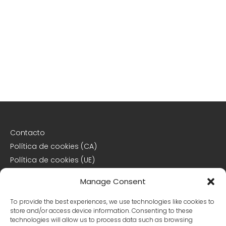
Contacto
Política de cookies (CA)
Política de cookies (UE)
Descargo de responsabilidad
Manage Consent
Declaración de privacidad
To provide the best experiences, we use technologies like cookies to
store and/or access device information. Consenting to these
Declaración de privacidad (CA)
technologies will allow us to process data such as browsing