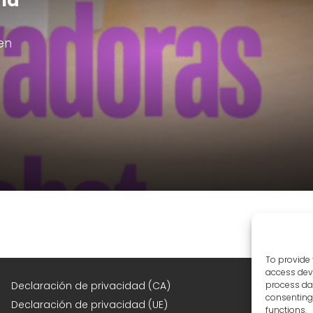
 la
en
To provide 
access devi
F
Declaración de privacidad (CA)
process dat
consenting 
Declaración de privacidad (UE)
functions.