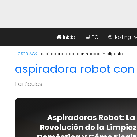
Inicio
💻 PC
🌐 Hosting
HOSTBLACK
aspiradora robot con mapeo inteligente
aspiradora robot con
1 artículos
Aspiradoras Robot: La
Revolución de la Limpie