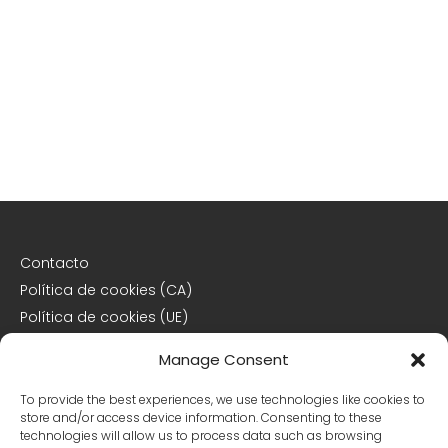
Contacto
Política de cookies (CA)
Política de cookies (UE)
Descargo de responsabilidad
Manage Consent
Declaración de privacidad
To provide the best experiences, we use technologies like cookies to
store and/or access device information. Consenting to these
Declaración de privacidad (CA)
technologies will allow us to process data such as browsing